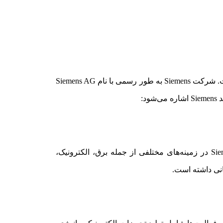
برند زیمنس “Siemens” یکی از بزرگترین و معتبرترین شرکت‌های جهان در زمینه تکنولوژی و مهندسی برق و الکترونیک است. شرکت Siemens به طور رسمی با نام Siemens AG
د:
Siemens در سال 1847 توسط ورنر فون سیمنز و جورج هاینرت در آلمان تأسیس شد. از آن زمان تاکنون، شرکت Siemens در زمینه‌های مختلفی از جمله برق، الکترونیک،
انی داشته است.