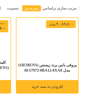
مرتب سازی براساس:
پیش‌فرض
محبوبیت
ا
۷,۵۰۰
۴,۰۸۹,۸۰۰
تومان
۹۰۰
کلید
پروفی باس برند زیمنس (SIEMENS)
مدل 6ES7972-0BA12-0XA0
افزودن به سبد خرید