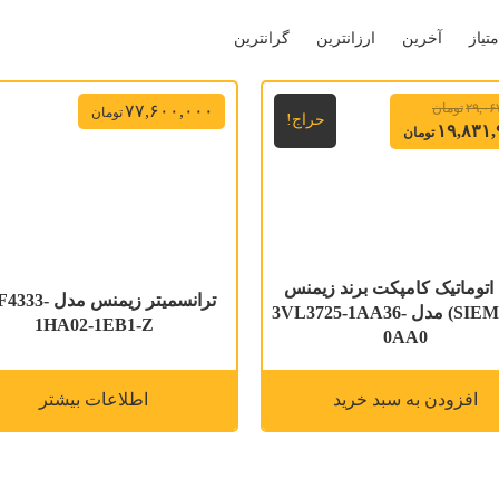
متیاز
آخرین
ارزانترین
گرانترین
۲۹,۰۶
تومان
۷۷,۶۰۰,۰۰۰
تومان
حراج!
۱۹,۸۳۱,
تومان
 اتوماتیک کامپکت برند زیمنس
ترانسمیتر زیمنس مد
(SIEMENS) مدل 3VL3725-1AA36-
1HA02-1EB1-Z
0AA0
افزودن به سبد خرید
اطلاعات بیشتر