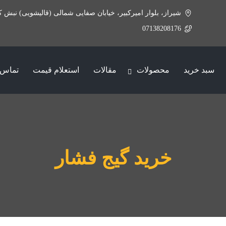
شیراز، بلوار امیرکبیر، خیابان صفایی شمالی (قالیشویی) نبش ک
07138208176
سبد خرید
محصولات
مقالات
استعلام قیمت
تماس ب
خرید گیج فشار