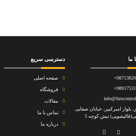
 ما
دسترسی سریع
98713820
صفحه اصلی
98917531
فروشگاه
info@farscontro
مقالات
، بلوار امیرکبیر، خیابان صفایی
تماس با ما
(قالیشویی) نبش کوچه 5
درباره ما