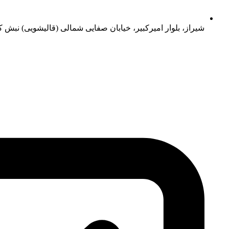
شیراز، بلوار امیرکبیر، خیابان صفایی شمالی (قالیشویی) نبش کو