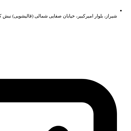
شیراز، بلوار امیرکبیر، خیابان صفایی شمالی (قالیشویی) نبش کو