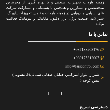
زمینه واردات تجهیزات صنعتی و با بهره گیری از مجربترین
متخصصین و مشاورین و همچنین با پشتیبانی و مشارکت شرکت
های آسیایی و اروپایی در زمینه واردات و تامین تجهیزات پایپینگ،
شیرالات، صنعت برق، ابراز دقیق، مکانیک، و پنوماتیک فعالیت
میکند.
تماس با ما
987138208176+
989175312007+
info@farscontrol.com
شیراز، بلوار امیرکبیر، خیابان صفایی شمالی(قالیشویی)
نبش کوچه 5
دسترسی سریع