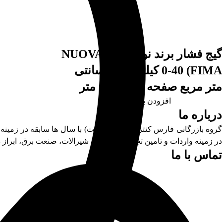
گیج فشار برند نووا فیما (NUOVA
FIMA) 0-40 کیلوگرم بر سانتی
متر مربع صفحه 10 سانتی متر
افزودن به سبد خرید
درباره ما
روه بازرگانی
فارس کنترل
(تامین صنعت) با سال ها سابقه در زمینه
در زمینه واردات و تامین تجهیزات پایپینگ، شیرالات، صنعت برق، ابراز د
تماس با ما