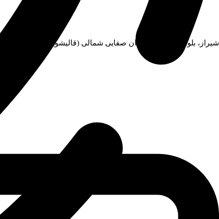
شیراز، بلوار امیرکبیر، خیابان صفایی شمالی (قالیشویی) نبش کوچه 5