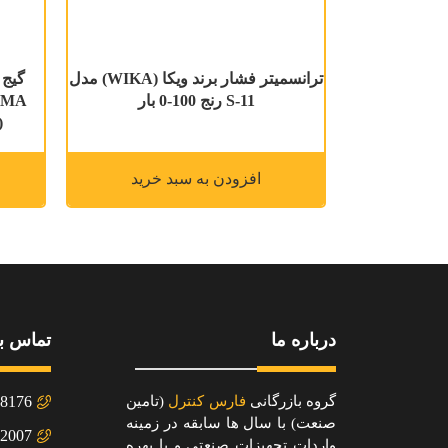
ترانسمیتر فشار برند ویکا (WIKA) مدل
S-11 رنج 100-0 بار
NNECTION)
افزودن به سبد خرید
درباره ما
تماس با
گروه بازرگانی
فارس کنترل
(تامین
8176+
صنعت) با سال ها سابقه در زمینه
2007+
واردات تجهیزات صنعتی و با بهره