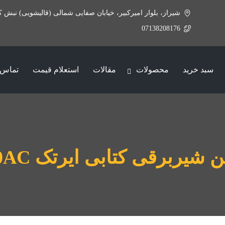
شیراز، بلوار امیرکبیر، خیابان صفایی شمالی (قالیشویی) نبش ک
07138208176
سبد خرید
محصولات
مقالات
استعلام قیمت
تماس ب
ن شیربرقی کتابی ایرتک 220AC