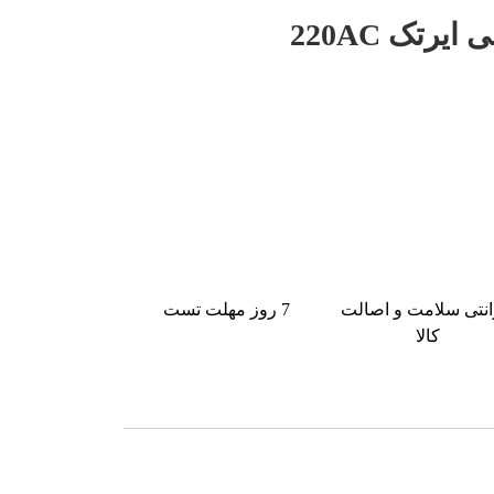
یرتک 220AC
انتی سلامت و اصالت
7 روز مهلت تست
کالا