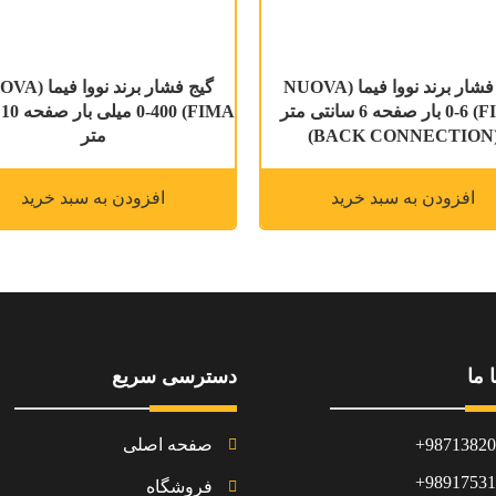
گیج فشار برند نووا فیما (NUOVA
گیج فشار برند نووا
FIMA) 0-6 بار صفحه 6 سانتی متر
0
(BACK CO
متر
افزودن به سبد خرید
افزودن به سبد خرید
 ما
دسترسی سریع
98713820
صفحه اصلی
98917531
فروشگاه