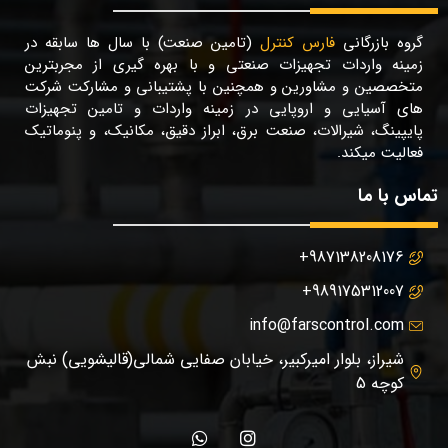
گروه بازرگانی
فارس کنترل
(تامین صنعت) با سال ها سابقه در
زمینه واردات تجهیزات صنعتی و با بهره گیری از مجربترین
متخصصین و مشاورین و همچنین با پشتیبانی و مشارکت شرکت
های آسیایی و اروپایی در زمینه واردات و تامین تجهیزات
پایپینگ، شیرالات، صنعت برق، ابراز دقیق، مکانیک، و پنوماتیک
فعالیت میکند.
تماس با ما
987138208176+
989175312007+
info@farscontrol.com
شیراز، بلوار امیرکبیر، خیابان صفایی شمالی(قالیشویی) نبش
کوچه 5