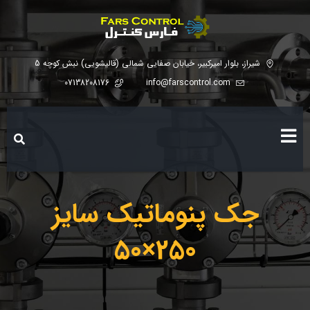
شیراز، بلوار امیرکبیر، خیابان صفایی شمالی (قالیشویی) نبش کوچه 5
07138208176
info@farscontrol.com
جک پنوماتیک سایز
250×50