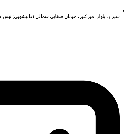
شیراز، بلوار امیرکبیر، خیابان صفایی شمالی (قالیشویی) نبش کو