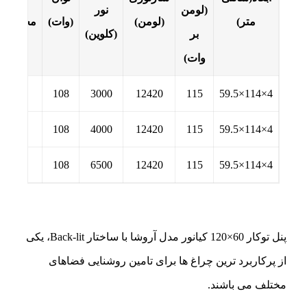
(لومن
نور
متر)
(لومن)
(وات)
محصول
بر
(کلوین)
وات)
108
3000
12420
115
4×114×59.5
108
4000
12420
115
4×114×59.5
108
6500
12420
115
4×114×59.5
پنل توکار 60×120 کیانور مدل آروشا با ساختار Back-lit، یکی
از پرکاربرد ترین چراغ ها برای تامین روشنایی فضاهای
مختلف می باشند.