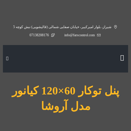
شیراز، بلوار امیرکبیر، خیابان صفایی شمالی (قالیشویی) نبش کوچه 5
07138208176
info@farscontrol.com
پنل توکار 60×120 کیانور
مدل آروشا