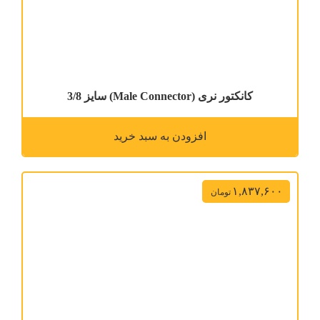
کانکتور نری (Male Connector) سایز 3/8
افزودن به سبد خرید
۱,۸۳۷,۶۰۰
تومان