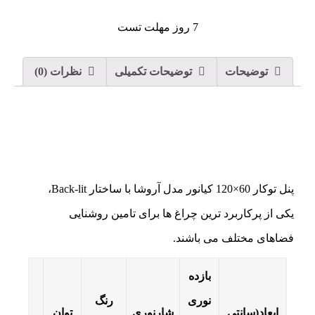
7 روز مهلت تست
توضیحات
توضیحات تکمیلی
نظرات (0)
پنل توکار 60×120 کیانور مدل آروشا با ساختار Back-lit،
یکی از پرکاربرد ترین چراغ ها برای تامین روشنایی
فضاهای مختلف می باشند.
بازده
نوری
رنگ
ابعاد(سانتی
شارنوری
توان
کد