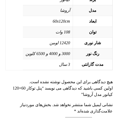
مدل
آروشا
ابعاد
60x120cm
توان
108 وات
شار نوری
12420 لومن
رنگ نور
3000 و 4000 و 6500 کلوین
مدت گارانتی
3 سال
هیچ دیدگاهی برای این محصول نوشته نشده است.
اولین کسی باشید که دیدگاهی می نویسد “پنل توکار 60×120
کیانور مدل آروشا”
نشانی ایمیل شما منتشر نخواهد شد.
بخش‌های موردنیاز
علامت‌گذاری شده‌اند
*