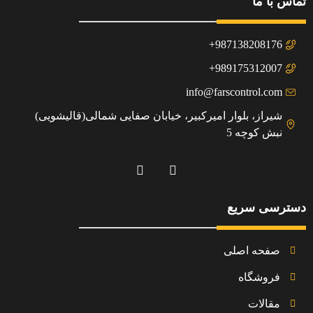
تماس با ما
987138208176+
989175312007+
info@farscontrol.com
شیراز، بلوار امیرکبیر، خیابان صفایی شمالی(قالیشویی)
نبش کوچه 5
دسترسی سریع
صفحه اصلی
فروشگاه
مقالات