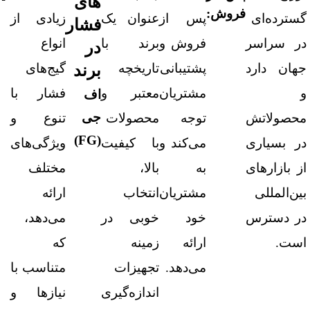
های
فروش:
گسترده‌ای
پس از
عنوان یک
زیادی از
فشار
در سراسر
فروش و
برند با
انواع
در
جهان دارد
پشتیبانی
تاریخچه
گیج‌های
برند
و
مشتریان
معتبر و
فشار با
اف
جی
محصولاتش
توجه
محصولات
تنوع و
(FG)
در بسیاری
می‌کند و
با کیفیت
ویژگی‌های
از بازارهای
به
بالا،
مختلف
بین‌المللی
مشتریان
انتخاب
ارائه
در دسترس
خود
خوبی در
می‌دهد،
است.
ارائه
زمینه
که
می‌دهد.
تجهیزات
متناسب با
اندازه‌گیری
نیازها و