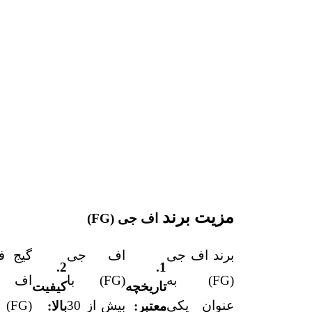
مزیت برند
اف جی (FG)
برند اف جی
اف جی
گیج ف
2.
1.
(FG) به
(FG) با
اف 
تاریخچه
کیفیت
عنوان یکی
بیش از 30
معتبر:
بالا: