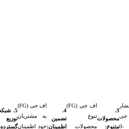
شار
اف جی (FG)
اف جی (FG)
3.
4.
5. شبکه
جی
تنوع
به مشتریان
محصولات
تضمین
توزیع
(FG) 0-
محصولات
خود اطمینان
متنوع:
اطمینان:
گسترده: