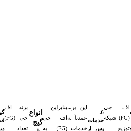
اف جی
این برند
بنابراین،
برند اف
انواع
6.
گی
(FG) شبکه
عمدتاً به
اف جی
جی (FG)
خدمات
فش
گیج
توزیع
خدمات
(FG) به
تعداد
پس از
دی