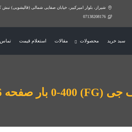
شیراز، بلوار امیرکبیر، خیابان صفایی شمالی (قالیشویی) نبش ک
07138208176
سبد خرید
محصولات
مقالات
استعلام قیمت
تماس ب
 صفحه 6 سانتی متر