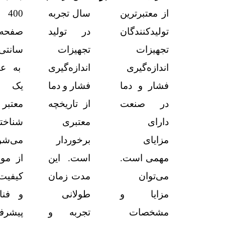
از معتبرترین
سال تجربه
400
تولیدکنندگان
در تولید
تجهیزات
تجهیزات
سانتی 
اندازه‌گیری
اندازه‌گیری
به عن
فشار و دما
فشار و دما
یک بر
در صنعت
از تاریخچه
معتبر
دارای
معتبری
شناخت
مزایای
برخوردار
می‌شو
مهمی است.
است. این
از موا
می‌توان
مدت زمان
کیفیت 
مزایا و
طولانی
و فنا
مشخصات
تجربه و
پیشرفت