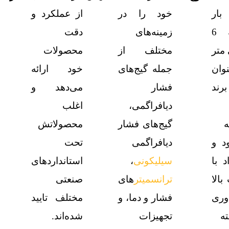
 بار
خود را در
از عملکرد و
صفحه 6
زمینه‌های
دقت
متر
مختلف از
محصولات
وان
جمله گیج‌های
خود ارائه
ند
فشار
می‌دهد و
دیافراگمی،
اغلب
ه
گیج‌های فشار
محصولاتش
د و
دیافراگمی
تحت
د با
سیلیکونی
،
استانداردهای
بالا
ترانسمیتر
های
صنعتی
وری
فشار و دما، و
مختلف تایید
ه
تجهیزات
شده‌اند.