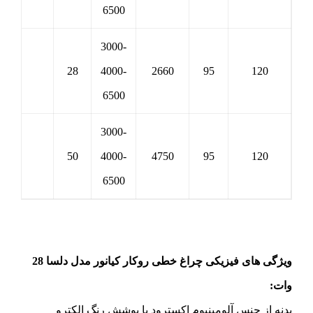
6500
3000-
28
4000-
2660
95
120
6500
3000-
50
4000-
4750
95
120
6500
ویژگی های فیزیکی چراغ خطی روکار کیانور مدل دلسا 28
وات:
بدنه از جنس آلومینیوم اکسترود با پوشش رنگ الکترو