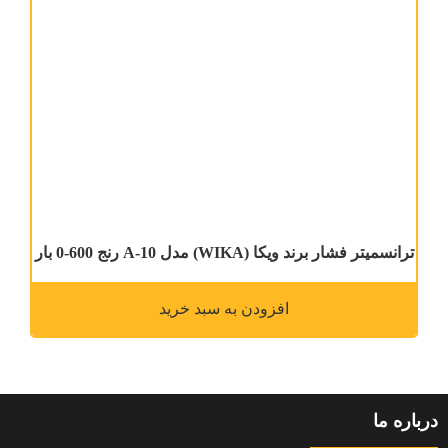
ترانسمیتر فشار برند ویکا (WIKA) مدل A-10 رنج 600-0 بار
افزودن به سبد خرید
درباره ما