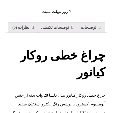
7 روز مهلت تست
توضیحات
توضیحات تکمیلی
نظرات (0)
چراغ خطی روکار
کیانور
چراغ خطی روکار کیانور مدل دلسا 28 وات بدنه از جنس
آلومینیوم اکسترود با پوشش رنگ الکترو استاتیک سفید
دیفیوزر ضد UV پلی استایرن با پخش نور یکنواخت و خیرگی