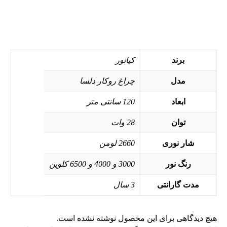
برند
کیانور
مدل
چراغ روکار دلسا
ابعاد
120 سانتی متر
توان
28 وات
شار نوری
2660 لومن
رنگ نور
3000 و 4000 و 6500 کلوین
مدت گارانتی
3 سال
هیچ دیدگاهی برای این محصول نوشته نشده است.