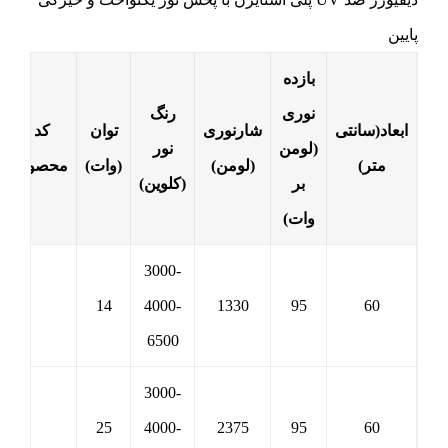
پایین
بازده
نوری
رنگ
ابعاد(سانتی
شارنوری
توان
کد
(لومن
نور
متر)
(لومن)
(وات)
محصول
بر
(کلوین)
وات)
3000-
14
4000-
1330
95
60
6500
3000-
25
4000-
2375
95
60