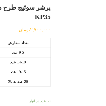
KP35
۲,۷۰۰,۰۰۰
تومان
تعداد سفارش
9-5 عدد
14-10 عدد
19-15 عدد
20 عدد به بالا
53 عدد در انبار