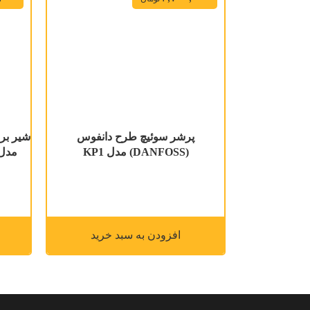
پرشر سوئیچ طرح دانفوس
(DANFOSS) مدل KP1
مدل UW-15 سایز 1/2 بوب
افزودن به سبد خرید