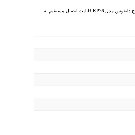
همچنین، این سوئیچ جهت شروع به کار و یا توقف کمپرسور و فن در کندانسور های هوا سرمایش نیز کاربرد دارد. پرشر سوئیچ دانفوس مدل KP36 قابلیت اتصال مستقیم به