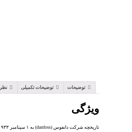
توضیحات
توضیحات تکمیلی
نظرات
ویژگی
تاریخچه شرکت دانفوس (danfoss) به ۱ سپتامبر ۱۹۳۳ می رسد، زمانی که مدسن کلوزن دانفوس (danfoss) را در مزرعه والدین خود در نوردبورگ، دانمارک تاسیس کرد.