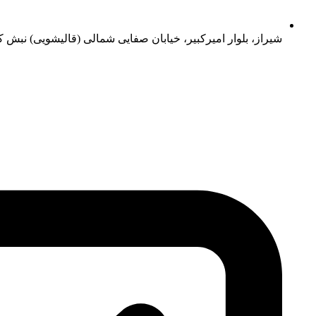
شیراز، بلوار امیرکبیر، خیابان صفایی شمالی (قالیشویی) نبش کو