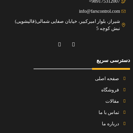
989175312007+
info@farscontrol.com
شیراز، بلوار امیرکبیر، خیابان صفایی شمالی(قالیشویی)
نبش کوچه 5
دسترسی سریع
صفحه اصلی
فروشگاه
مقالات
تماس با ما
درباره ما