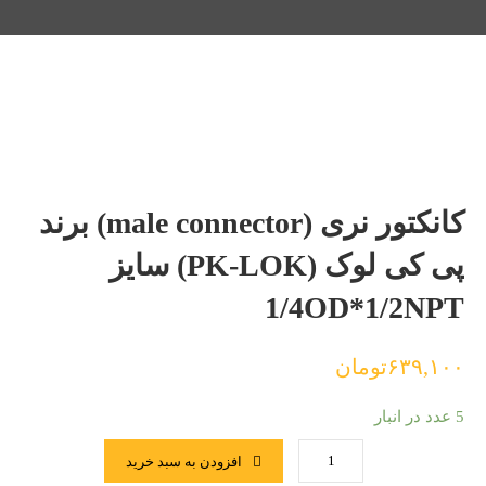
کانکتور نری (male connector) برند
پی کی لوک (PK-LOK) سایز
1/4OD*1/2NPT
۶۳۹,۱۰۰
تومان
5 عدد در انبار
افزودن به سبد خرید