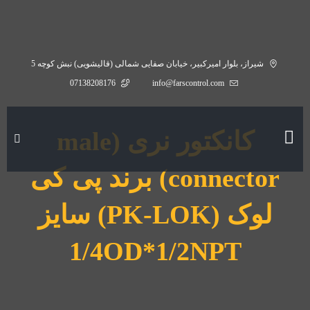
شیراز، بلوار امیرکبیر، خیابان صفایی شمالی (قالیشویی) نبش کوچه 5
07138208176
info@farscontrol.com
کانکتور نری (male
connector) برند پی کی
لوک (PK-LOK) سایز
1/4OD*1/2NPT