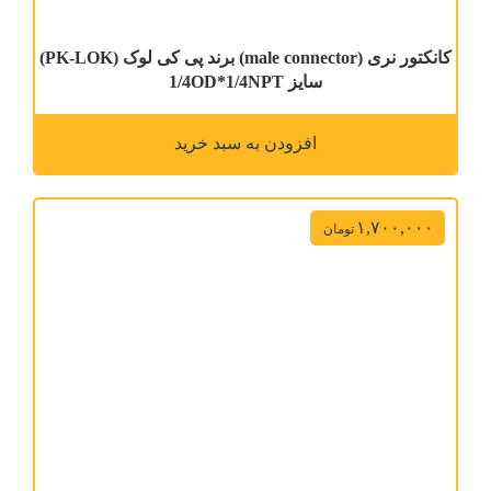
کانکتور نری (male connector) برند پی کی لوک (PK-LOK)
سایز 1/4OD*1/4NPT
افزودن به سبد خرید
۱,۷۰۰,۰۰۰
تومان