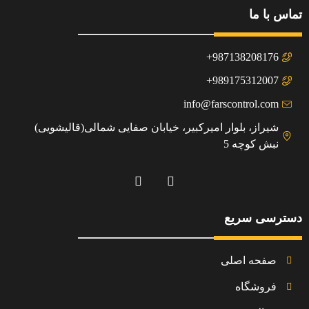
تماس با ما
987138208176+
989175312007+
info@farscontrol.com
شیراز، بلوار امیرکبیر، خیابان صفایی شمالی(قالیشویی)
نبش کوچه 5
دسترسی سریع
صفحه اصلی
فروشگاه