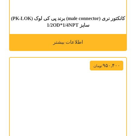
کانکتور نری (male connector) برند پی کی لوک (PK-LOK)
سایز 1/2OD*1/4NPT
اطلاعات بیشتر
۹۵۰,۴۰۰
تومان