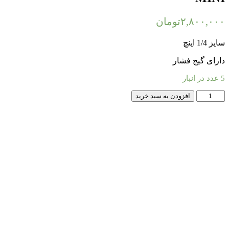
۲,۸۰۰,۰۰۰
تومان
سایز 1/4 اینچ
دارای گیج فشار
5 عدد در انبار
رگولاتور
افزودن به سبد خرید
پنوماتیک
طرح
فستو
مدل
OR-
1/4-
MINI
عدد