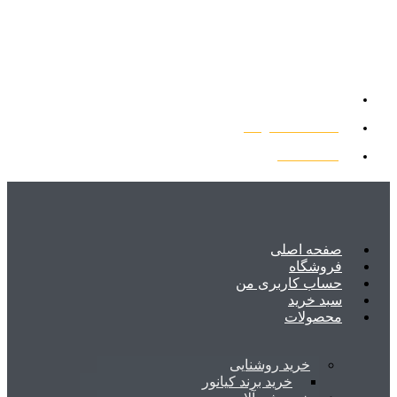
شیراز، بلوار امیرکبیر، خیابان صفایی شمالی (قالیشویی) نبش کوچه 5
info@farscontrol.com
07138208176
صفحه اصلی
فروشگاه
حساب کاربری من
سبد خرید
محصولات
خرید روشنایی
خرید برند کیانور