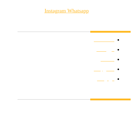
شمالی(قالیشویی) نبش کوچه 5
Instagram
Whatsapp
دسترسی سریع
صفحه اصلی
فروشگاه
مقالات
تماس با ما
درباره ما
نماد اعتماد الکترونیکی