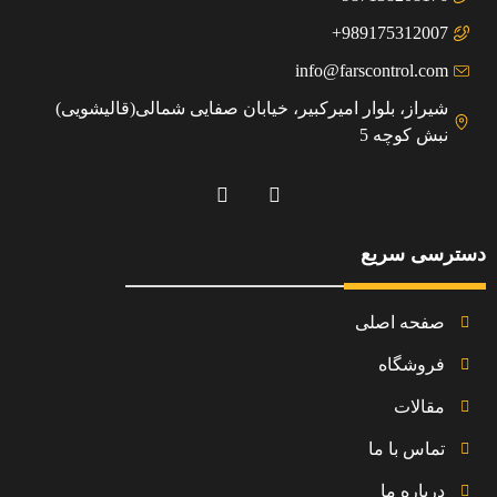
989175312007+
info@farscontrol.com
شیراز، بلوار امیرکبیر، خیابان صفایی شمالی(قالیشویی)
نبش کوچه 5
دسترسی سریع
صفحه اصلی
فروشگاه
مقالات
تماس با ما
درباره ما