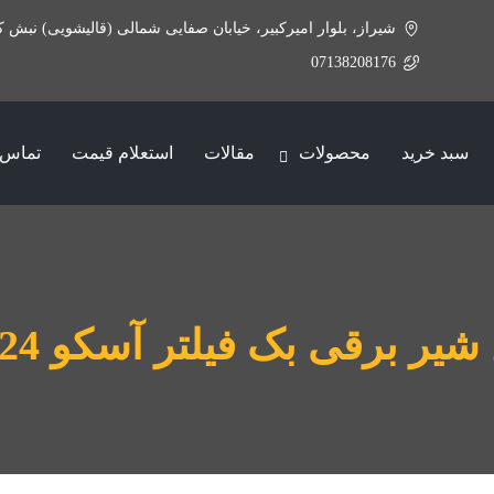
شیراز، بلوار امیرکبیر، خیابان صفایی شمالی (قالیشویی) نبش ک
07138208176
سبد خرید
محصولات
مقالات
استعلام قیمت
تماس ب
شیر برقی بک فیلتر آسکو 24 ولت