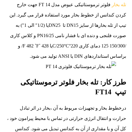
تله بخار
فلوتر ترموستاتیکی عیوض مدل FT 14 جهت خارج
کردن کندانس از خطوط بخار مورد استفاده قرار می گیرد. این
تیپ از تله بخارها از سایز DN15 تا DN25یا (1/2″ الی 1″) به
صورت فلنجی و دنده ای با فشار نامی PN16/25 و کلاس کاری
/150/300 125 دمای کاری 220°C/250°Cیا 428 ˚F 482 ˚F/ و
براساس استانداردهای DIN یا ANSI تولید می شود.
طرز کار: تله بخار فلوتر ترموستاتیکی
تیپ FT14
درخطوط بخار و تجهیزات مربوط به آن ،بخار در اثر تبادل
حرارت و انتقال انرژی حرارتی در تماس با محیط پیرامون خود ،
کل آن و یا مقداری از آن به کندانس تبدیل می شود. کندانس