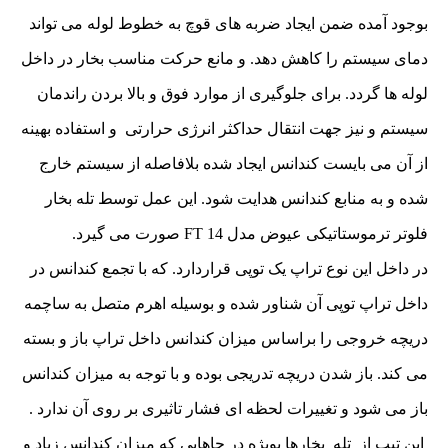
بوجود آمده ضمن ایجاد ضربه های قوچ به خطوط لوله می تواند
دمای سیستم را کاهش دهد. و مانع حرکت مناسب بخار در داخل
لوله ها گردد. برای جلوگیری از موارد فوق و بالا بردن راندمان
سیستم و نیز جهت انتقال حداکثر انرژی حرارتی و استفاده بهینه
از آن می بایست کندانس ایجاد شده بلافاصله از سیستم خارج
شده و به منابع کندانس هدایت شود. این عمل توسط تله بخار
فلوتر ترموستاتیکی عیوض مدل FT 14 صورت می گیرد.
در داخل این نوع تراپ یک توپی قراردارد. که با تجمع کندانس در
داخل تراپ توپی آن شناور شده و بوسیله اهرم متصل به ساچمه
دریچه خروجی را براساس میزان کندانس داخل تراپ باز و بسته
می کند. باز شدن دریچه تدریجی بوده و با توجه به میزان کندانس
باز می شود و تغییرات لحظه ای فشار تاثیری بر روی آن ندارد .
این تیپ از تله بخارها بویژه در جاهایی که میزان کندانس زیاد و