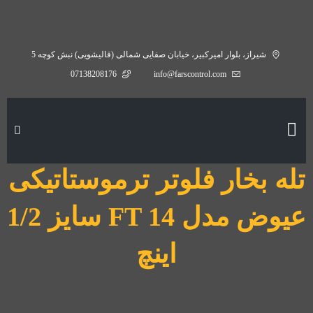
شیراز، بلوار امیرکبیر، خیابان صفایی شمالی (قالیشویی) نبش کوچه 5
07138208176
info@farscontrol.com
تله بخار فلوتر ترموستاتیکی
عیوض مدل FT 14 سایز 1/2
اینچ