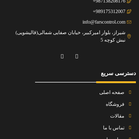
987138208176+
989175312007+
info@farscontrol.com
شیراز، بلوار امیرکبیر، خیابان صفایی شمالی(قالیشویی)
نبش کوچه 5
دسترسی سریع
صفحه اصلی
فروشگاه
مقالات
تماس با ما