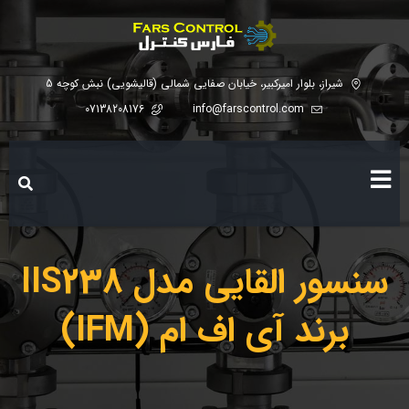
شیراز، بلوار امیرکبیر، خیابان صفایی شمالی (قالیشویی) نبش کوچه 5
07138208176
info@farscontrol.com
سنسور القایی مدل IIS238
برند آی اف ام (IFM)