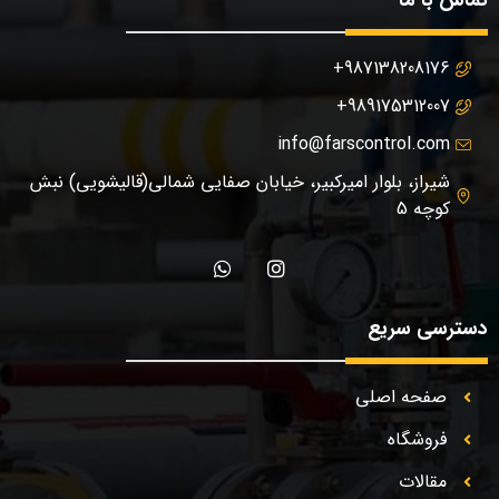
987138208176+
989175312007+
info@farscontrol.com
شیراز، بلوار امیرکبیر، خیابان صفایی شمالی(قالیشویی) نبش
کوچه 5
دسترسی سریع
صفحه اصلی
فروشگاه
مقالات