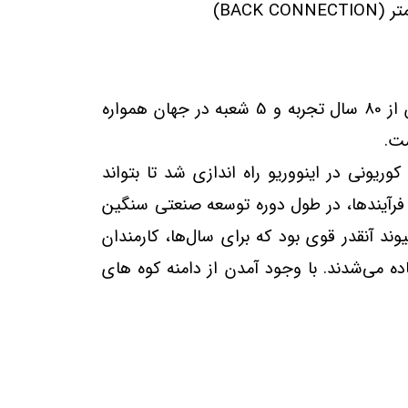
گیج فشار برند نووا فیما (NUOVA FIMA) 0-200 بار صفحه 10 سانتی متر (BACK CONNECTION) با بیش از 80 سال تجربه و 5 شعبه در جهان همواره
ست.
1925 توسط ویتوریو بارسلینی و کارلو کوریونی در اینووریو راه اندازی شد تا بتواند
د. فرآیندها، در طول دوره توسعه صنعتی سنگین
ی بودند: پیوند آنقدر قوی بود که برای سال‌ها، کارمندان
ه می‌شدند. با وجود آمدن از دامنه کوه های