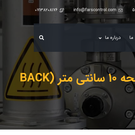
07138208176
info@farscontrol.com
ما
درباره ما
گیج فشار برند نووا فیما (NUOVA FIMA) 0-200 بار صفحه 10 سانتی متر (BACK