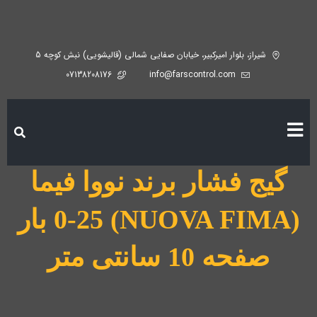
شیراز، بلوار امیرکبیر، خیابان صفایی شمالی (قالیشویی) نبش کوچه 5
07138208176
info@farscontrol.com
گیج فشار برند نووا فیما
(NUOVA FIMA) 0-25 بار
صفحه 10 سانتی متر