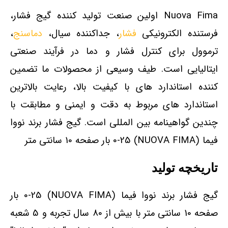
Nuova Fima اولین صنعت تولید کننده گیج فشار،
فرستنده الکترونیکی
فشار
، جداکننده سیال،
دماسنج
،
ترموول برای کنترل فشار و دما در فرآیند صنعتی
ایتالیایی است. طیف وسیعی از محصولات ما تضمین
کننده استاندارد های با کیفیت بالا، رعایت بالاترین
استاندارد های مربوط به دقت و ایمنی و مطابقت با
چندین گواهینامه بین المللی است. گیج فشار برند نووا
فیما (NUOVA FIMA) 0-25 بار صفحه 10 سانتی متر
تاریخچه تولید
گیج فشار برند نووا فیما (NUOVA FIMA) 0-25 بار
صفحه 10 سانتی متر با بیش از 80 سال تجربه و 5 شعبه