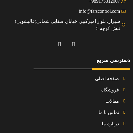
989175312007+
info@farscontrol.com
شیراز، بلوار امیرکبیر، خیابان صفایی شمالی(قالیشویی)
نبش کوچه 5
دسترسی سریع
صفحه اصلی
فروشگاه
مقالات
تماس با ما
درباره ما