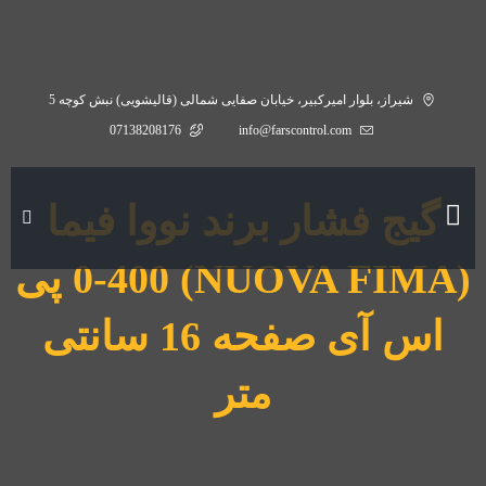
شیراز، بلوار امیرکبیر، خیابان صفایی شمالی (قالیشویی) نبش کوچه 5
07138208176
info@farscontrol.com
گیج فشار برند نووا فیما
(NUOVA FIMA) 0-400 پی
اس آی صفحه 16 سانتی
متر