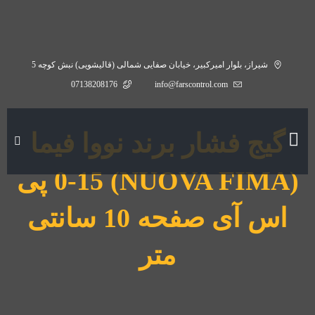
شیراز، بلوار امیرکبیر، خیابان صفایی شمالی (قالیشویی) نبش کوچه 5
07138208176
info@farscontrol.com
گیج فشار برند نووا فیما
(NUOVA FIMA) 0-15 پی
اس آی صفحه 10 سانتی
متر