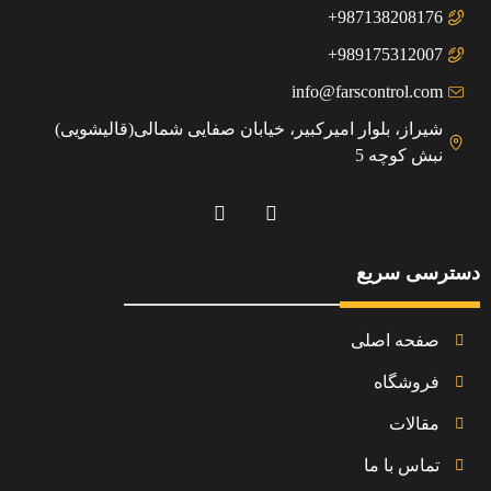
987138208176+
989175312007+
info@farscontrol.com
شیراز، بلوار امیرکبیر، خیابان صفایی شمالی(قالیشویی)
نبش کوچه 5
دسترسی سریع
صفحه اصلی
فروشگاه
مقالات
تماس با ما