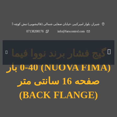
شیراز، بلوار امیرکبیر، خیابان صفایی شمالی (قالیشویی) نبش کوچه 5
07138208176
info@farscontrol.com
گیج فشار برند نووا فیما
(NUOVA FIMA) 0-40 بار
صفحه 16 سانتی متر
(BACK FLANGE)